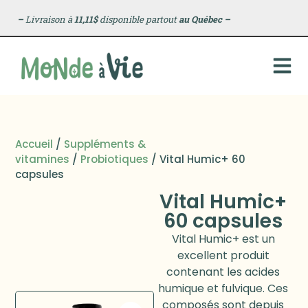
–
Livraison à
11,11$
disponible partout
au Québec
–
Accueil
/
Suppléments &
vitamines
/
Probiotiques
/ Vital Humic+ 60
capsules
Vital Humic+
60 capsules
Vital Humic+ est un
excellent produit
contenant les acides
humique et fulvique. Ces
composés sont depuis