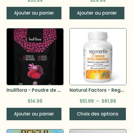
$
33.99
$
29.99
Ajouter au panier
Ajouter au panier
Inuliflora - Poudre de betterave bio 200g
Natural Factors - RegenerLife énergie mitochondriale
$
14.99
$
51.99
–
$
61.89
Ajouter au panier
Choix des options