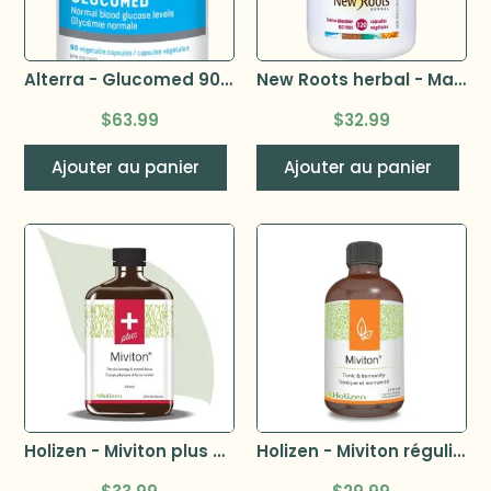
Alterra - Glucomed 90 capsules
New Roots herbal - Maca 750mg 120 caps
$
63.99
$
32.99
Ajouter au panier
Ajouter au panier
Holizen - Miviton plus – énergie physique & focus mental 250ml
Holizen - Miviton régulier – tonique & immunité 250ml