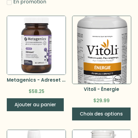
En promotion
Metagenics - Adreset 60 caps
Vitoli - Énergie
$
58.25
$
29.99
Ajouter au panier
Choix des options