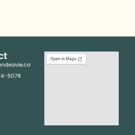
ct
ndeavie.ca
74-5078