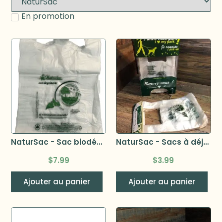
En promotion
NaturSac - Sac biodégradable bretelles 12x6x20 paquet de 100
NaturSac - Sacs à déjection animaux – 81/2x5x15 – 100 sacs
$
7.99
$
3.99
Ajouter au panier
Ajouter au panier