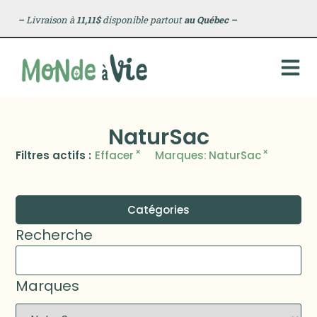
–
Livraison à
11,11$
disponible partout
au Québec
–
NaturSac
×
×
Filtres actifs :
Effacer
Marques
:
NaturSac
Catégories
Recherche
Marques