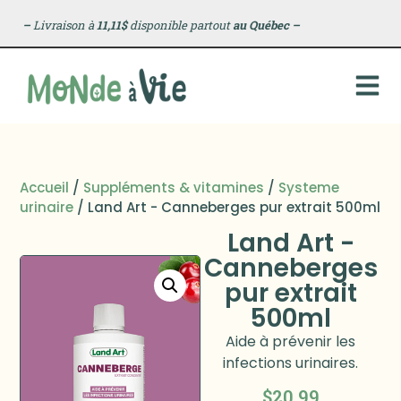
–
Livraison à
11,11$
disponible partout
au Québec
–
Accueil
/
Suppléments & vitamines
/
Systeme
urinaire
/ Land Art - Canneberges pur extrait 500ml
Land Art -
Canneberges
pur extrait
500ml
Aide à prévenir les
infections urinaires.
$
20.99