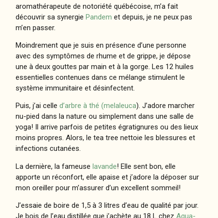
aromathérapeute de notoriété québécoise, m’a fait
découvrir sa synergie
Pandem
et depuis, je ne peux pas
m’en passer.
Moindrement que je suis en présence d’une personne
avec des symptômes de rhume et de grippe, je dépose
une à deux gouttes par main et à la gorge. Les 12 huiles
essentielles contenues dans ce mélange stimulent le
système immunitaire et désinfectent.
Puis, j’ai celle
d’arbre à thé (melaleuca
). J’adore marcher
nu-pied dans la nature ou simplement dans une salle de
yoga! Il arrive parfois de petites égratignures ou des lieux
moins propres. Alors, le tea tree nettoie les blessures et
infections cutanées.
La dernière, la fameuse
lavande
! Elle sent bon, elle
apporte un réconfort, elle apaise et j’adore la déposer sur
mon oreiller pour m’assurer d’un excellent sommeil!
J’essaie de boire de 1,5 à 3 litres d’eau de qualité par jour.
Je bois de l’eau distillée que j’achète au 18 L chez
Aqua-