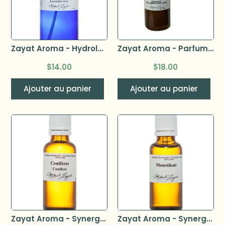
Zayat Aroma - Hydrolat lavande vraie bio (lavandula angustifolia) 125ml
Zayat Aroma - Parfum d’eucalyptus citronné 90ml
$
14.00
$
18.00
Ajouter au panier
Ajouter au panier
Zayat Aroma - Synergie Conifères 32ml
Zayat Aroma - Synergie Moustikair 32ml