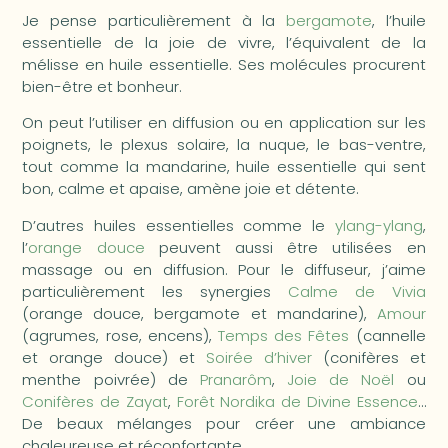
Je pense particulièrement à la
bergamote
, l’huile
essentielle de la joie de vivre, l’équivalent de la
mélisse en huile essentielle. Ses molécules procurent
bien-être et bonheur.
On peut l’utiliser en diffusion ou en application sur les
poignets, le plexus solaire, la nuque, le bas-ventre,
tout comme la mandarine, huile essentielle qui sent
bon, calme et apaise, amène joie et détente.
D’autres huiles essentielles comme le
ylang-ylang
,
l’
orange douce
peuvent aussi être utilisées en
massage ou en diffusion. Pour le diffuseur, j’aime
particulièrement les synergies
Calme de Vivia
(orange douce, bergamote et mandarine),
Amour
(agrumes, rose, encens),
Temps des Fêtes
(cannelle
et orange douce) et
Soirée d’hiver
(conifères et
menthe poivrée) de
Pranarôm
,
Joie de Noël
ou
Conifères de Zayat
,
Forêt Nordika de Divine Essence
…
De beaux mélanges pour créer une ambiance
chaleureuse et réconfortante.