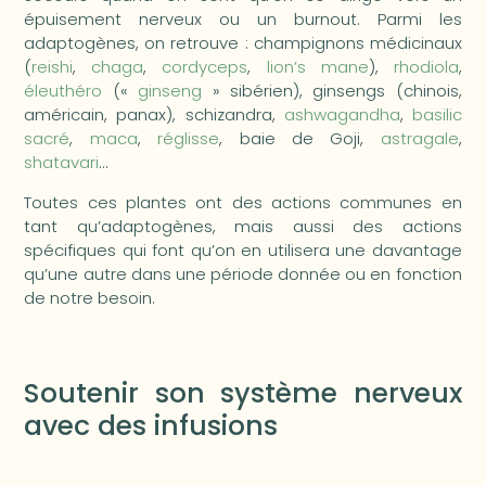
épuisement nerveux ou un burnout. Parmi les
adaptogènes, on retrouve : champignons médicinaux
(
reishi
,
chaga
,
cordyceps
,
lion’s mane
),
rhodiola
,
éleuthéro
(«
ginseng
» sibérien), ginsengs (chinois,
américain, panax), schizandra,
ashwagandha
,
basilic
sacré
,
maca
,
réglisse
, baie de Goji,
astragale
,
shatavari
…
Toutes ces plantes ont des actions communes en
tant qu’adaptogènes, mais aussi des actions
spécifiques qui font qu’on en utilisera une davantage
qu’une autre dans une période donnée ou en fonction
de notre besoin.
Soutenir son système nerveux
avec des infusions