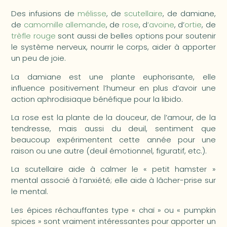
Des infusions de
mélisse
, de
scutellaire
, de damiane,
de
camomille allemande
, de
rose
, d
’avoine
, d’
ortie
, de
trèfle rouge
sont aussi de belles options pour soutenir
le système nerveux, nourrir le corps, aider à apporter
un peu de joie.
La damiane est une plante euphorisante, elle
influence positivement l’humeur en plus d’avoir une
action aphrodisiaque bénéfique pour la libido.
La rose est la plante de la douceur, de l’amour, de la
tendresse, mais aussi du deuil, sentiment que
beaucoup expérimentent cette année pour une
raison ou une autre (deuil émotionnel, figuratif, etc.).
La scutellaire aide à calmer le « petit hamster »
mental associé à l’anxiété; elle aide à lâcher-prise sur
le mental.
Les épices réchauffantes type « chaï » ou « pumpkin
spices » sont vraiment intéressantes pour apporter un