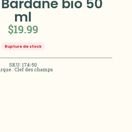
 Bardane bio 50
ml
$
19.99
Rupture de stock
SKU: 174-50
rque :
Clef des champs