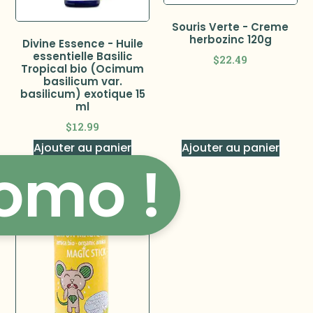
Souris Verte - Creme
herbozinc 120g
Divine Essence - Huile
essentielle Basilic
$
22.49
Tropical bio (Ocimum
basilicum var.
basilicum) exotique 15
ml
$
12.99
Ajouter au panier
Ajouter au panier
omo !