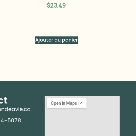
$
23.49
Ajouter au panier
ct
ndeavie.ca
74-5078