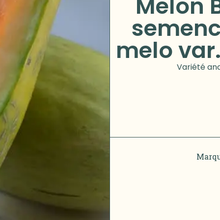
Melon 
semenc
melo var
Variété anc
Marqu