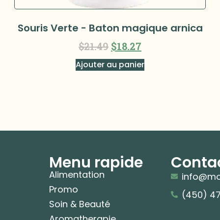
Souris Verte - Baton magique arnica
$
21.49
$
18.27
Ajouter au panier
Menu rapide
Conta
Alimentation
info@mo
Promo
(450) 4
Soin & Beauté
Aromatherapie