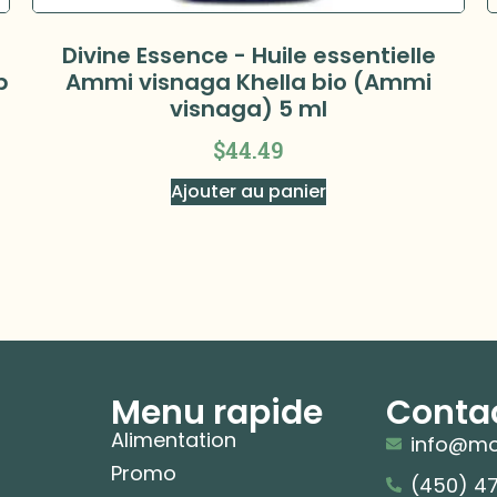
Divine Essence - Huile essentielle
p
Ammi visnaga Khella bio (Ammi
visnaga) 5 ml
$
44.49
Ajouter au panier
Menu rapide
Conta
Alimentation
info@mo
Promo
(450) 4