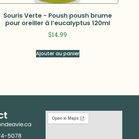
Souris Verte - Poush poush brume
pour oreiller à l’eucalyptus 120ml
$
14.99
Ajouter au panier
ct
ndeavie.ca
74-5078