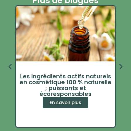
Plus de blogues
Les ingrédients actifs naturels
en cosmétique 100 % naturelle
mén
; puissants et
écoresponsables
En savoir plus