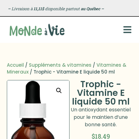
–
Livraison à
11,11$
disponible partout
au Québec
–
Accueil
/
Suppléments & vitamines
/
Vitamines &
Mineraux
/ Trophic - Vitamine E liquide 50 ml
Trophic -
Vitamine E
liquide 50 ml
Un antioxydant essentiel
pour le maintien d’une
bonne santé.
$
18.49