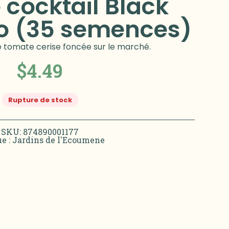
cocktail Black
io (35 semences)
ule tomate cerise foncée sur le marché.
$
4.49
Rupture de stock
SKU: 874890001177
e :
Jardins de l'Ecoumene