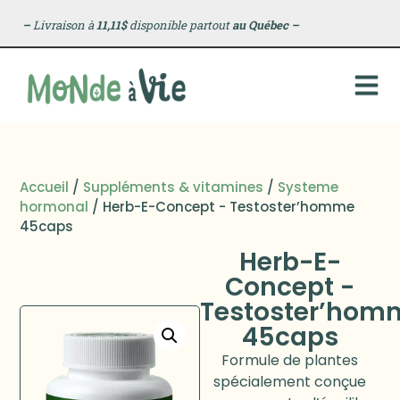
–
Livraison à
11,11$
disponible partout
au Québec
–
Accueil
/
Suppléments & vitamines
/
Systeme
hormonal
/ Herb-E-Concept - Testoster’homme
45caps
Herb-E-
Concept -
Testoster’hom
45caps
Formule de plantes
spécialement conçue