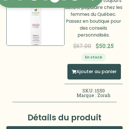
Zorah et elle est toujours
autant populaire chez les
femmes du Québec.
Passez en boutique pour
des conseils
personnalisés.
$
67.00
$
50.25
En stock
Ajouter au panier
SKU: 1S50
Marque :
Zorah
Détails du produit