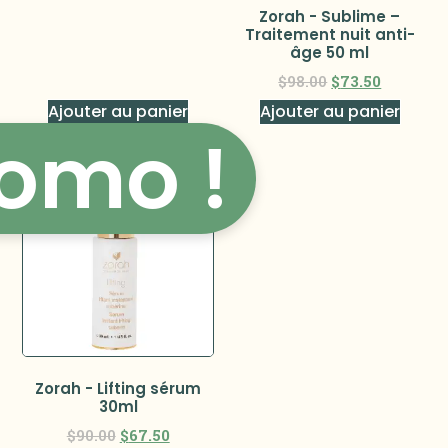
Zorah - Sublime –
Traitement nuit anti-
âge 50 ml
$
98.00
$
73.50
Ajouter au panier
Ajouter au panier
omo !
Zorah - Lifting sérum
30ml
$
90.00
$
67.50