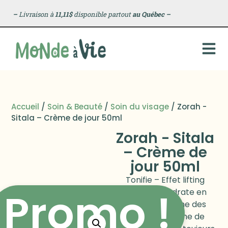
–
Livraison à
11,11$
disponible partout
au Québec
–
Accueil
/
Soin & Beauté
/
Soin du visage
/ Zorah -
Sitala – Crème de jour 50ml
Zorah - Sitala
– Crème de
jour 50ml
Tonifie – Effet lifting
Promo !
naturel – Hydrate en
profondeur. Une des
première crème de