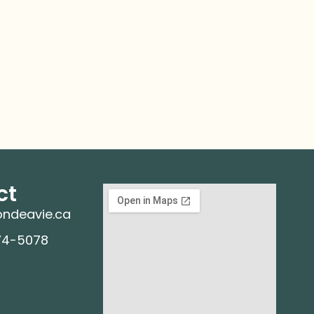
ct
ndeavie.ca
74-5078