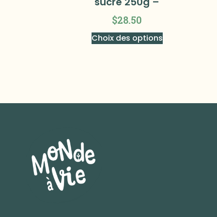
sucre 250g –
$
28.50
Choix des options