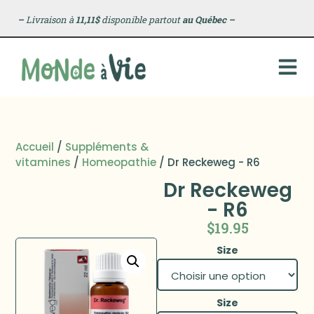
–
Livraison à
11,11$
disponible partout
au Québec
–
Accueil
/
Suppléments &
vitamines
/
Homeopathie
/ Dr Reckeweg - R6
Dr Reckeweg
- R6
$
19.95
Size
Size