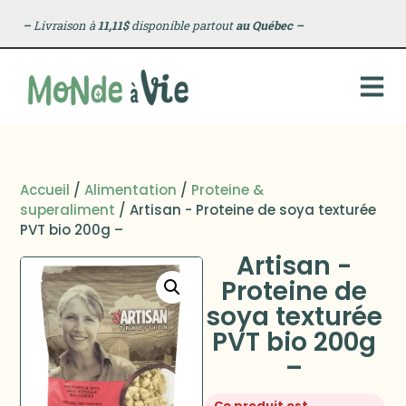
–
Livraison à
11,11$
disponible partout
au Québec
–
Accueil
/
Alimentation
/
Proteine &
superaliment
/ Artisan - Proteine de soya texturée
PVT bio 200g –
Artisan -
Proteine de
soya texturée
PVT bio 200g
–
Ce produit est