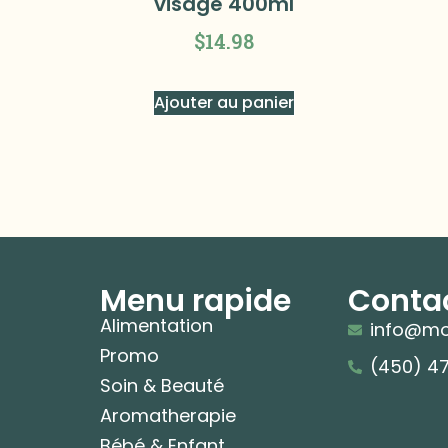
visage 400ml
$
14.98
Ajouter au panier
Menu rapide
Conta
Alimentation
info@mo
Promo
(450) 4
Soin & Beauté
Aromatherapie
Bébé & Enfant