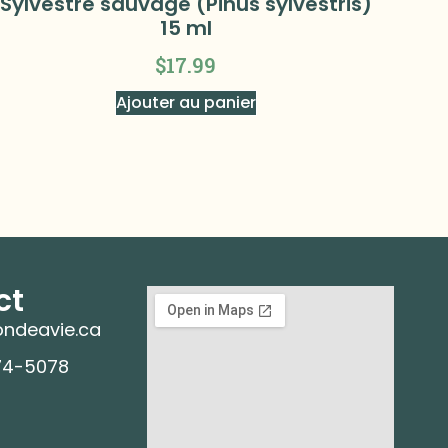
Sylvestre sauvage (Pinus sylvestris)
15 ml
$
17.99
Ajouter au panier
ct
ndeavie.ca
74-5078