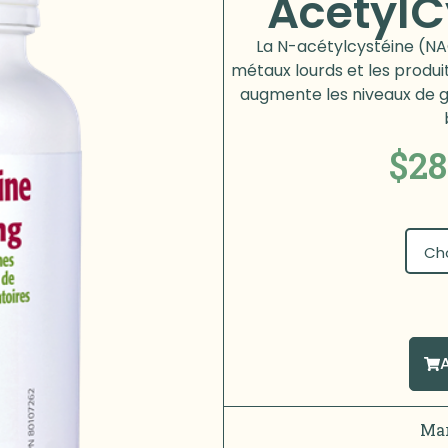
Acetyl
La N-acétylcystéine (NA
métaux lourds et les produi
augmente les niveaux de g
$
28
Mar