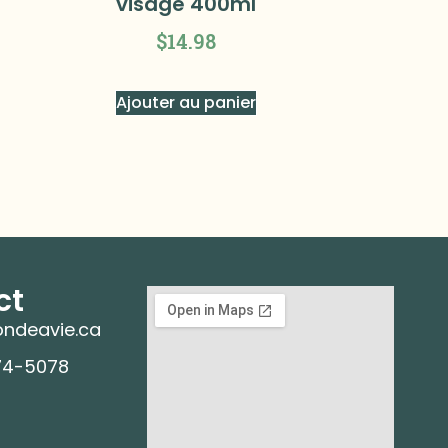
visage 400ml
$
14.98
Ajouter au panier
ct
ndeavie.ca
74-5078