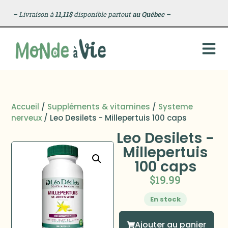
–
Livraison à
11,11$
disponible partout
au Québec
–
Accueil
/
Suppléments & vitamines
/
Systeme
nerveux
/ Leo Desilets - Millepertuis 100 caps
Leo Desilets -
Millepertuis
100 caps
$
19.99
En stock
Ajouter au panier