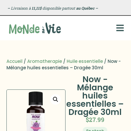
–
Livraison à
11,11$
disponible partout
au Québec
–
Accueil
/
Aromatherapie
/
Huile essentielle
/ Now -
Mélange huiles essentielles – Dragée 30ml
Now -
Mélange
huiles
essentielles –
Dragée 30ml
$
27.99
En stock