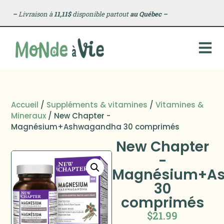
–
Livraison à
11,11$
disponible partout
au Québec
–
Accueil
/
Suppléments & vitamines
/
Vitamines &
Mineraux
/ New Chapter -
Magnésium+Ashwagandha 30 comprimés
New Chapter
-
Magnésium+A
30
comprimés
$
21.99