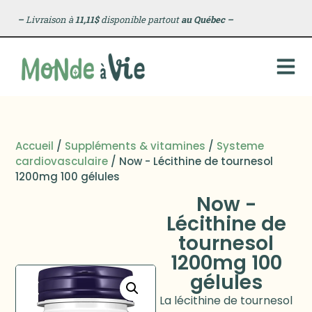
–
Livraison à
11,11$
disponible partout
au Québec
–
Accueil
/
Suppléments & vitamines
/
Systeme
cardiovasculaire
/ Now - Lécithine de tournesol
1200mg 100 gélules
Now -
Lécithine de
tournesol
1200mg 100
gélules
La lécithine de tournesol