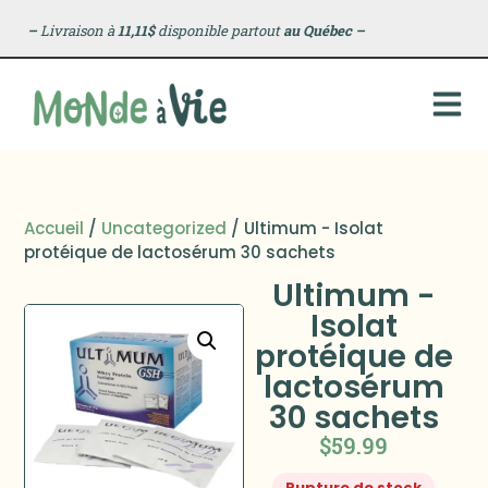
–
Livraison à
11,11$
disponible partout
au Québec
–
Accueil
/
Uncategorized
/ Ultimum - Isolat
protéique de lactosérum 30 sachets
Ultimum -
Isolat
protéique de
lactosérum
30 sachets
$
59.99
Rupture de stock