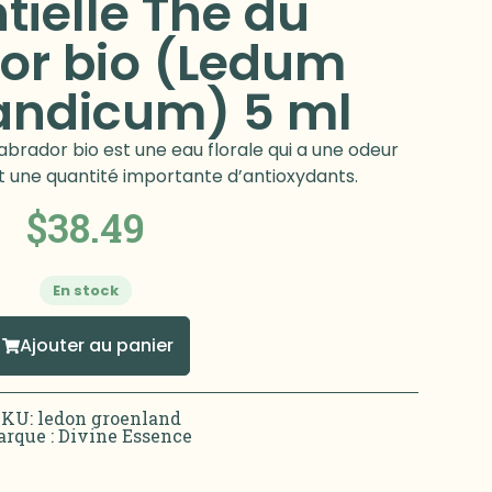
tielle The du
or bio (Ledum
andicum) 5 ml
Labrador bio est une eau florale qui a une odeur
nt une quantité importante d’antioxydants.
$
38.49
En stock
Ajouter au panier
SKU: ledon groenland
rque :
Divine Essence