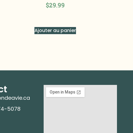
$
29.99
Ajouter au panier
ct
ndeavie.ca
74-5078