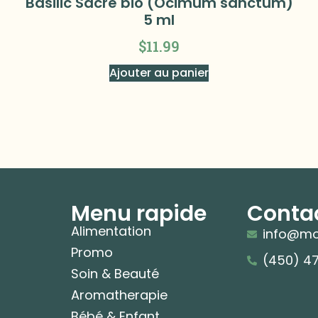
Basilic Sacré bio (Ocimum sanctum)
5 ml
$
11.99
Ajouter au panier
Menu rapide
Conta
Alimentation
info@mo
Promo
(450) 4
Soin & Beauté
Aromatherapie
Bébé & Enfant