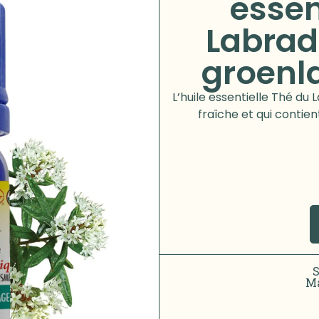
essen
Labrad
groenl
L’huile essentielle Thé du 
fraîche et qui contie
Ma