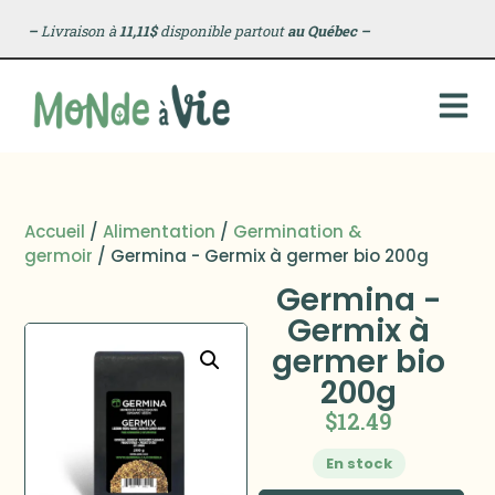
–
Livraison à
11,11$
disponible partout
au Québec
–
Accueil
/
Alimentation
/
Germination &
germoir
/ Germina - Germix à germer bio 200g
Germina -
Germix à
germer bio
200g
$
12.49
En stock