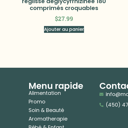
réglisse déglycyrrhizinée 180
comprimés croquables
$
27.99
Ajouter au panier
Menu rapide
Conta
Alimentation
info@mo
Promo
(450) 4
Soin & Beauté
Aromatherapie
Bébé & Enfant