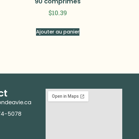
90 comprimés
$
10.39
Ajouter au panier
ct
ndeavie.ca
74-5078