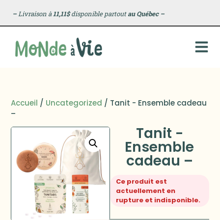
–
Livraison à
11,11$
disponible partout
au Québec
–
Accueil
/
Uncategorized
/ Tanit - Ensemble cadeau
–
Tanit -
Ensemble
cadeau –
Ce produit est
actuellement en
rupture et indisponible.