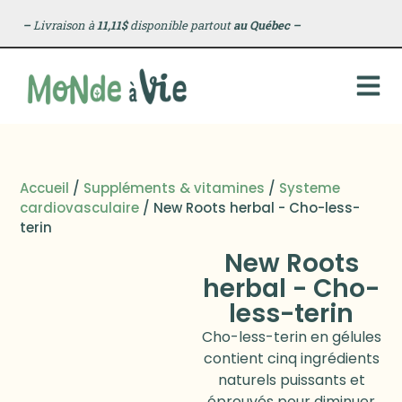
–
Livraison à
11,11$
disponible partout
au Québec
–
Accueil
/
Suppléments & vitamines
/
Systeme
cardiovasculaire
/ New Roots herbal - Cho-less-
terin
New Roots
herbal - Cho-
less-terin
Cho-less-terin en gélules
contient cinq ingrédients
naturels puissants et
éprouvés pour diminuer