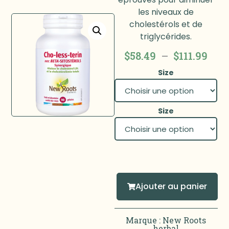
les niveaux de
cholestérols et de
triglycérides.
$
58.49
–
$
111.99
Size
Size
Ajouter au panier
Marque :
New Roots
herbal