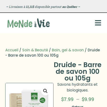
–
Livraison à
11,11$
disponible partout
au Québec
–
Accueil
/
Soin & Beauté
/
Bain, gel & savon
/ Druide
- Barre de savon 100 ou 105g
Druide - Barre
de savon 100
ou 105g
Savons hydratants et
biologiques.
$
7.99
–
$
9.99
Odeur