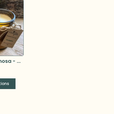
Savons Hermosa - Chandelle d’éco-soya aux huiles essentielles 225g –
tions