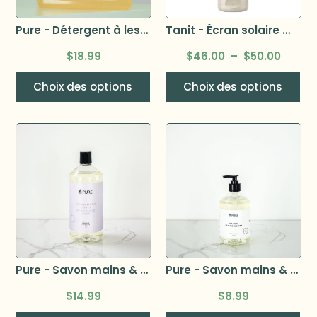
Pure - Détergent à lessive 2,5L
Tanit - Écran solaire minéral hydratant 90ml –
$
18.99
$
46.00
–
$
50.00
Choix des options
Choix des options
Pure - Savon mains & corps 1L
Pure - Savon mains & corps 500ml
$
14.99
$
8.99