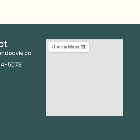
ct
ndeavie.ca
74-5078