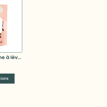
Melia - Baume à lèvres 6g
tions