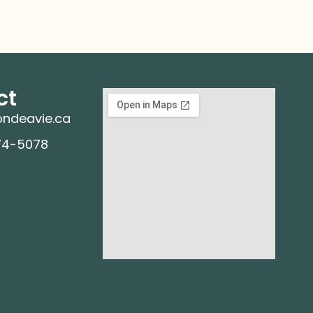
ct
ndeavie.ca
74-5078