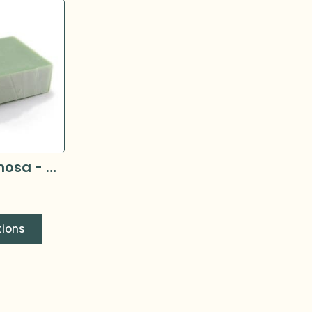
Savons Hermosa - Savon au lait de chèvre 120g
tions