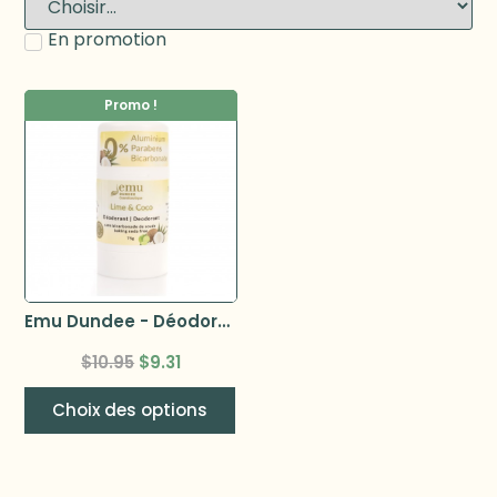
En promotion
Promo !
Emu Dundee - Déodorant naturel 65g –
$
10.95
$
9.31
Choix des options