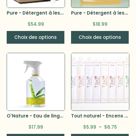
Pure - Détergent à lessive 10L
Pure - Détergent à lessive 2,5L
$
54.99
$
18.99
Choix des options
Choix des options
O'Nature - Eau de linge 500ml
Tout naturel - Encens 12 bâtonnets
$
17.99
$
5.99
–
$
6.75