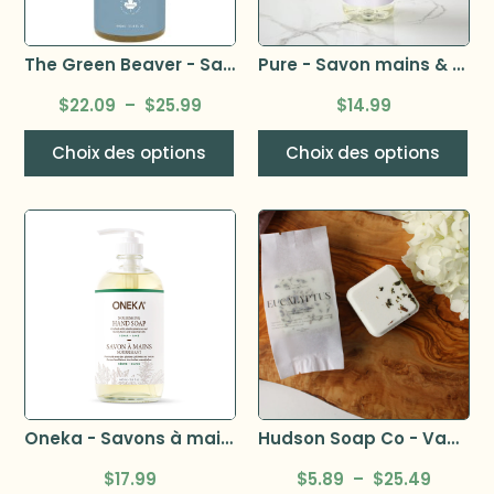
The Green Beaver - Savon Castille tournesol
Pure - Savon mains & corps 1L
$
22.09
–
$
25.99
$
14.99
Choix des options
Choix des options
Oneka - Savons à mains
Hudson Soap Co - Vapeur de douche –
$
17.99
$
5.89
–
$
25.49