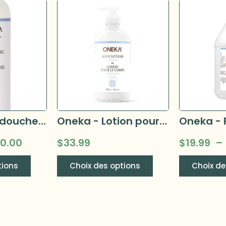
Oneka - Gel douche –
Oneka - Lotion pour le corps
10.00
$
33.99
$
19.99
–
tions
Choix des options
Choix de