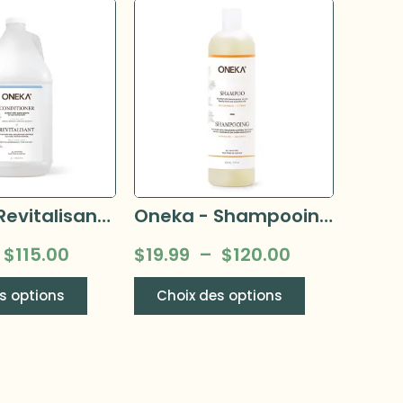
Oneka - Revitalisant –
Oneka - Shampooing –
$
115.00
$
19.99
–
$
120.00
s options
Choix des options