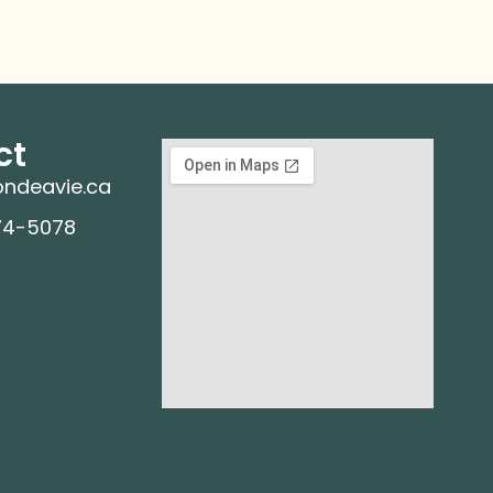
ct
ndeavie.ca
74-5078