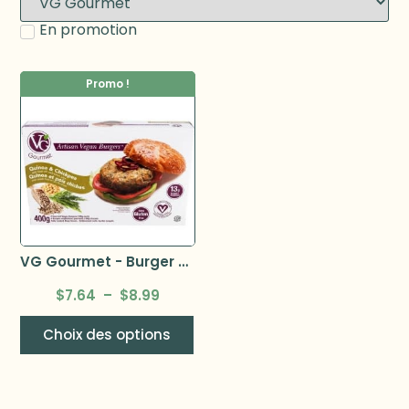
En promotion
Promo !
VG Gourmet - Burger Végane 400g
$
7.64
–
$
8.99
Choix des options