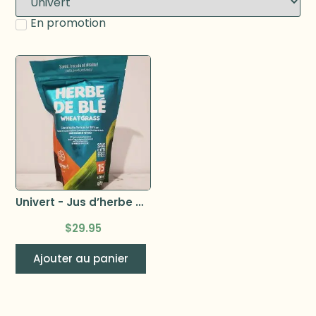
En promotion
Univert - Jus d’herbe de ble (15 portions de 30 ml)
$
29.95
Ajouter au panier