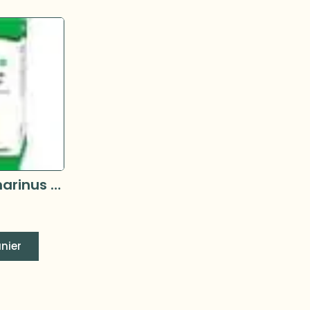
UNDA - Rosmarinus officinalis (gemmo romarin) 125ml
nier