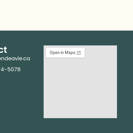
ct
ndeavie.ca
74-5078