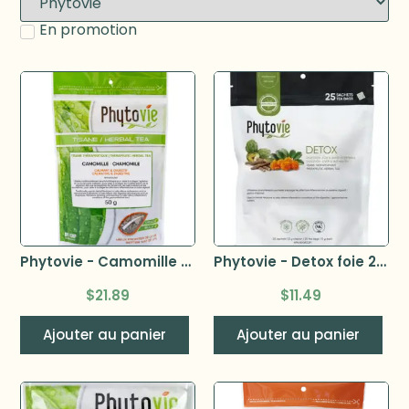
En promotion
Phytovie - Camomille allemande, fleurs 50g
Phytovie - Detox foie 25 sachets
$
21.89
$
11.49
Ajouter au panier
Ajouter au panier