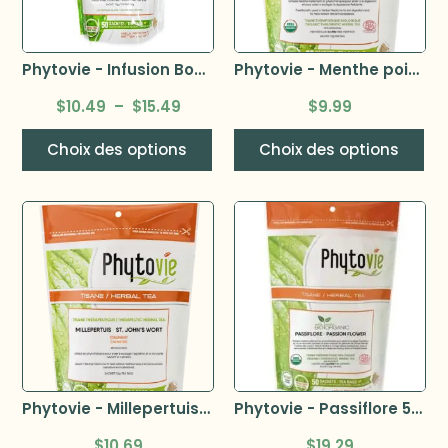
Phytovie - Infusion Bonne nuit
Phytovie - Menthe poivrée –
$
10.49
–
$
15.49
$
9.99
Choix des options
Choix des options
Phytovie - Millepertuis – St-John’s wort 25 sachets
Phytovie - Passiflore 50 sachets
$
10.69
$
19.29