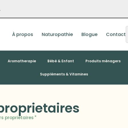
–
À propos
Naturopathie
Blogue
Contact
Aromatherapie
Bébé & Enfant
Produits ménagers
Suppléments & Vitamines
proprietaires
×
rs proprietaires