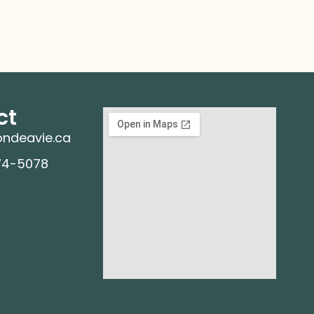
ct
ndeavie.ca
74-5078