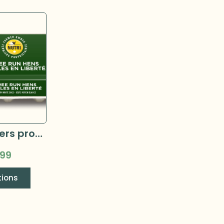
Nutri - Fermiers proprietaires - Oeufs bruns biologiques –
.99
tions