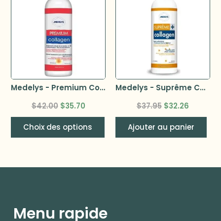
Medelys - Premium Collagen
Medelys - Suprême Collagène+ 250ml
$
42.00
$
35.70
$
37.95
$
32.26
Choix des options
Ajouter au panier
Menu rapide