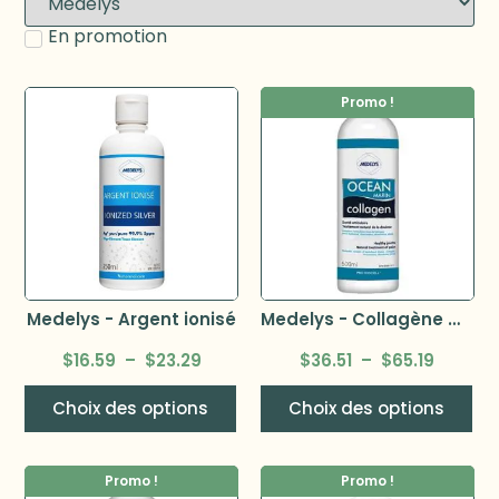
En promotion
Promo !
Medelys - Argent ionisé
Medelys - Collagène marin à base de poisson
$
16.59
–
$
23.29
$
36.51
–
$
65.19
Choix des options
Choix des options
Promo !
Promo !