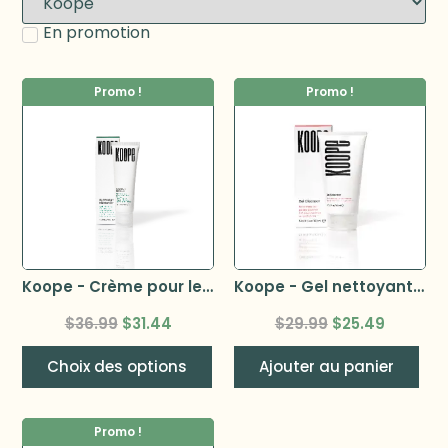
En promotion
Promo !
Promo !
Koope - Crème pour le visage 50ml –
Koope - Gel nettoyant 150ml
$
36.99
$
31.44
$
29.99
$
25.49
Choix des options
Ajouter au panier
Promo !