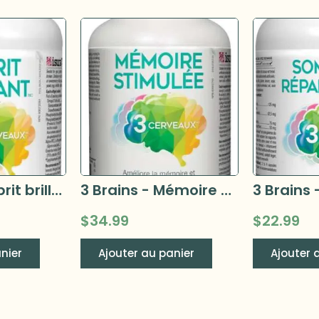
3 Brains - Esprit brillant 90 capsules
3 Brains - Mémoire stimulée 120 capsules
$
34.99
$
22.99
nier
Ajouter au panier
Ajouter 