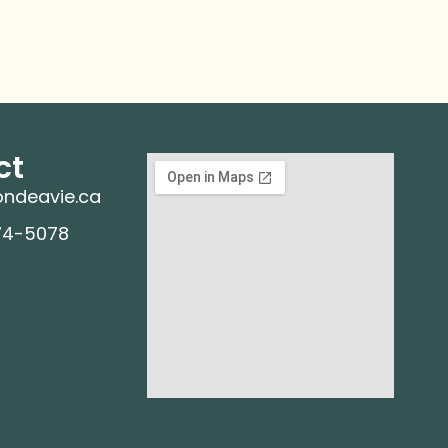
ct
ndeavie.ca
74-5078