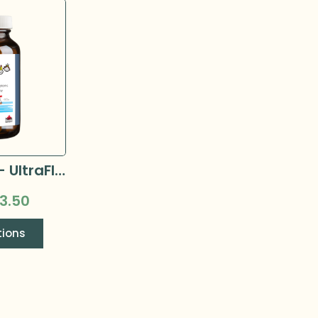
Metagenics - UltraFlora Probiotique pour enfants
3.50
tions