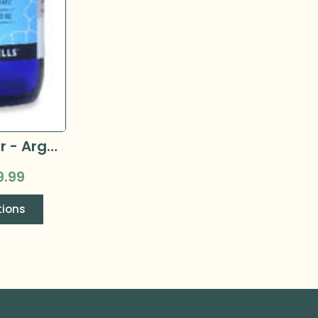
Beyond Silver - Argent structuré 15ppm
9.99
tions