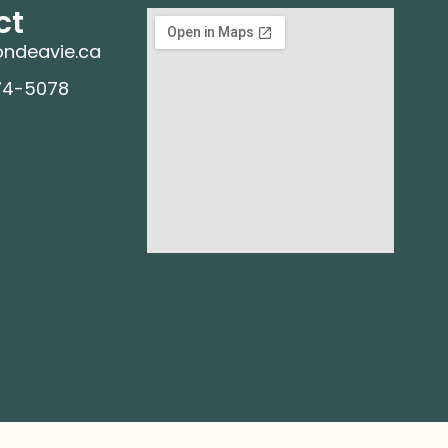
ct
ndeavie.ca
74-5078