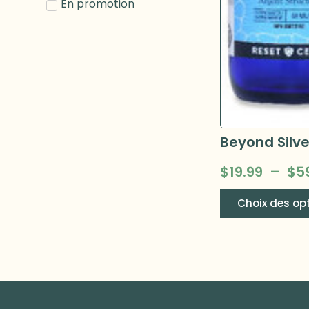
En promotion
$
19.99
–
$
5
Choix des op